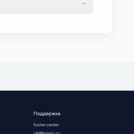
Поддержка
footer.center
cik@knastu.ru