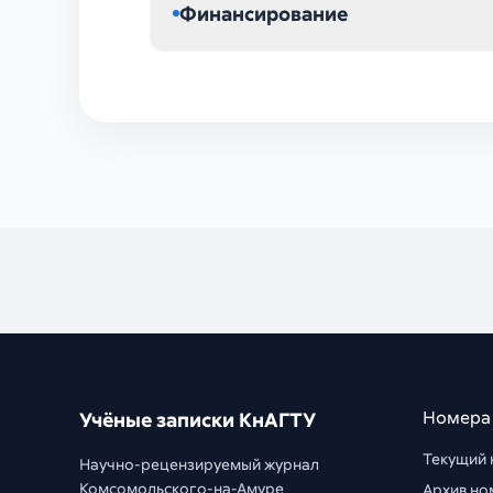
Финансирование
Номера
Учёные записки КнАГТУ
Текущий
Научно-рецензируемый журнал
Комсомольского-на-Амуре
Архив но