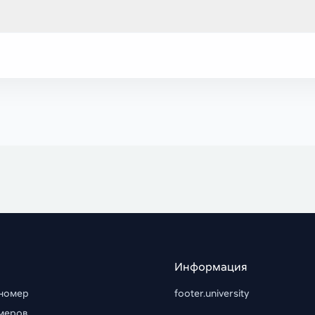
Информация
 номер
footer.university
меров